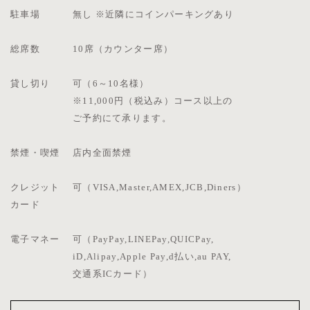
駐車場
無し ※近隣にコインパーキングあり
総席数
10席（カウンター席）
貸し切り
可（6～10名様）
※11,000円（税込み）コース以上の
ご予約にて承ります。
禁煙・喫煙
店内全面禁煙
クレジット
可（VISA,Master,AMEX,JCB,Diners）
カード
電子マネー
可（PayPay,LINEPay,QUICPay,
iD,Alipay,Apple Pay,d払い,au PAY,
交通系ICカード）